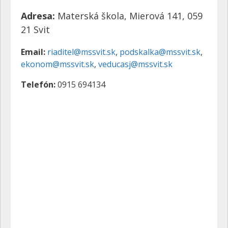
Adresa:
Materská škola, Mierová 141, 059
21 Svit
Email:
riaditel@
mssvit.sk
,
podskalka@
mssvit.sk
,
ekonom@
mssvit.sk
,
veducasj@
mssvit.sk
Telefón:
0915 694134