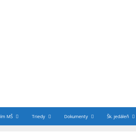
ím MŠ
Triedy
Dokumenty
Šk. jedáleň