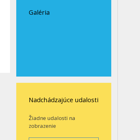
Galéria
Nadchádzajúce udalosti
Žiadne udalosti na
zobrazenie