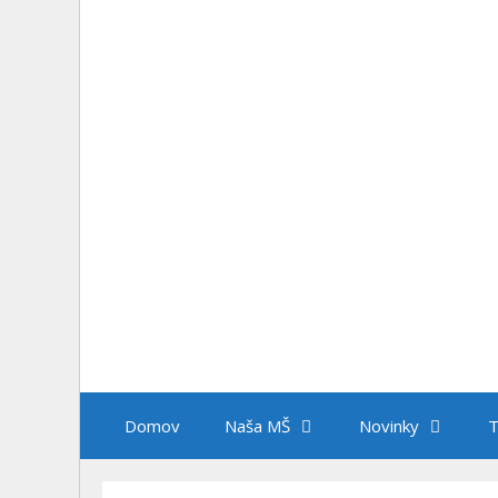
Domov
Naša MŠ
Novinky
T