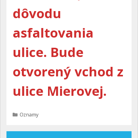
dôvodu
asfaltovania
ulice. Bude
otvorený vchod z
ulice Mierovej.
Kategórie
Oznamy