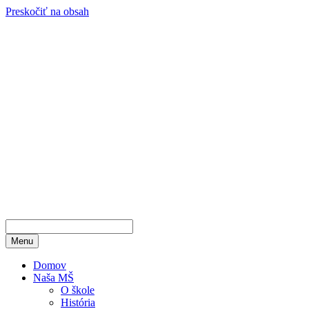
Preskočiť na obsah
Menu
Domov
Naša MŠ
O škole
História