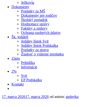
Ježkovia
Dokumenty
Poplatky za MŠ
Dokumenty pre rodičov
Školský poriadok
Hodnotiace správy
Faktúry a zmluvy
Ochrana osobných údajov
Šk. jedáleň
Jedálny lístok Svit
Jedálny lístok Podskalka
Poplatky za stravu
Žiadosť o vrátenie preplatku
Zápis
Prihláška
Informácie
2%
Svit
EP Podskalka
Kontakt
17. marca 2026
17. marca 2026
od autora:
andrejka