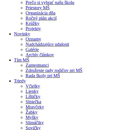
Prečo si vybrať našu školu
Priestory MŠ
Organizácia dňa
Ročný plán akcií
Krúžky
Projekty
Novinky
Oznamy
Nadchádzajúce udalosti
Galérie
Archív článkov
Tím MŠ
Zamestnanci
Združenie rady rodičov pri MŠ
Rada školy pri MŠ
Triedy
Včielky
Lienky
Líštičky
Slniečka
Mravčeky
Žabky
Myšky
Slimáčiky
Sovičky